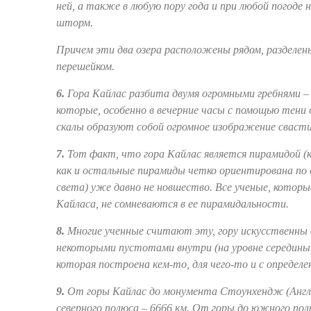
ней, а также в любую пору года и при любой погоде 
шторм.
Причем эти два озера расположены рядом, разделе
перешейком.
6.
Гора Кайлас разбита двумя огромными гребнями 
которые, особенно в вечерние часы с помощью тени
скалы образуют собой огромное изображение свасти
7.
Тот факт, что гора Кайлас является пирамидой 
как и остальные пирамиды четко ориентирована по
света) уже давно не новшество. Все ученые, которы
Кайласа, не сомневаются в ее пирамидальности.
8.
Многие ученные считают эту, гору искусственны 
некоторыми пустотами внутри (на уровне середины 
которая построена кем-то, для чего-то и с определе
9.
От горы Кайлас до монумента Стоунхендж (Англи
северного полюса – 6666 км. От горы до южного пол