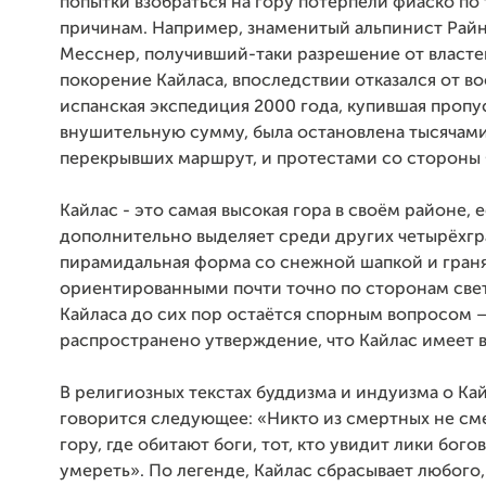
попытки взобраться на гору потерпели фиаско по
причинам. Например, знаменитый альпинист Рай
Месснер, получивший-таки разрешение от власте
покорение Кайласа, впоследствии отказался от во
испанская экспедиция 2000 года, купившая пропус
внушительную сумму, была остановлена тысячам
перекрывших маршрут, и протестами со стороны
Кайлас - это самая высокая гора в своём районе, е
дополнительно выделяет среди других четырёхгр
пирамидальная форма со снежной шапкой и гран
ориентированными почти точно по сторонам свет
Кайласа до сих пор остаётся спорным вопросом —
распространено утверждение, что Кайлас имеет 
В религиозных текстах буддизма и индуизма о Ка
говорится следующее: «Никто из смертных не сме
гору, где обитают боги, тот, кто увидит лики бого
умереть». По легенде, Кайлас сбрасывает любого,