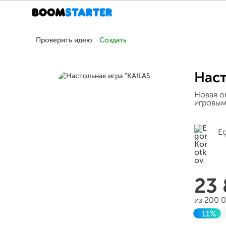
Проверить идею
Создать
Наст
Новая о
игровым
Eg
23
из 200 
11%
Заверш