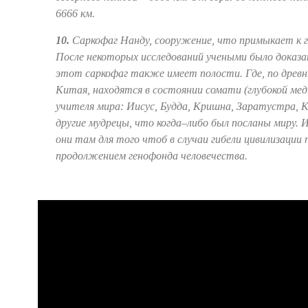
6666 км.
10.
Саркофаг Нанду, сооружение, что примыкает к г
После некоторых исследований учеными было доказ
этот саркофаг также имеет полости. Где, по древн
Китая, находятся в состоянии сомати (глубокой мед
учителя мира: Иисус, Будда, Кришна, Заратустра, 
другие мудрецы, что когда–либо был посланы миру.
они там для того чтоб в случаи гибели цивилизации
продолжением генофонда человечества.