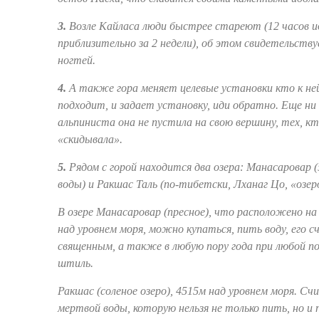
3.
Возле Кайласа люди быстрее стареют (12 часов 
приблизительно за 2 недели), об этом свидетельству
ногтей.
4.
А также гора меняет целевые установки кто к ней
подходит, и задает установку, иди обратно. Еще ни
альпиниста она не пустила на свою вершину, тех, к
«скидывала».
5.
Рядом с горой находится два озера: Манасаровар 
воды) и Ракшас Таль (по-тибетски, Лханаг Цо, «озер
В озере Манасаровар (пресное), что расположено на
над уровнем моря, можно купаться, пить воду, его 
священным, а также в любую пору года при любой по
штиль.
Ракшас (соленое озеро), 4515м над уровнем моря. Сч
мертвой воды, которую нельзя не только пить, но и 