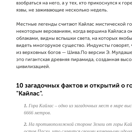
взобраться на него, а у тех, кто прикоснулся к гор
язвы, не заживающие несколько недель.
Местные легенды считают Кайлас мистической го
некоторым верованиям, когда вершина Кайласа о
облаками, видны вспышки света, на которых якоб
видеть многорукое существо. Индуисты говорят, 
из верховных богов — Шива.По версии Э. Мулдаш
это гигантская древняя пирамида, созданная выс
цивилизацией.
10 загадочных фактов и открытий о г
"Кайлас".
1.
Гора Кайлас – одно из загадочных мест в мире вы
6666 метров.
2.
На противоположной стороне Земли от горы Кай
остов Пасхи, что славится своими каменными идола