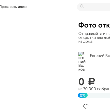
Проверить идею
Фото отк
Отправляйте и п
открытки для люб
из дома.
Евгений В
0
a
из 70 000 собра
0%
Завершен 27 ию