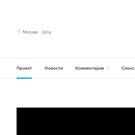
Москва
Шоу
Проект
Новости
Комментарии
1
Спон