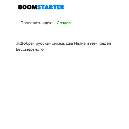
Проверить идею
Создать