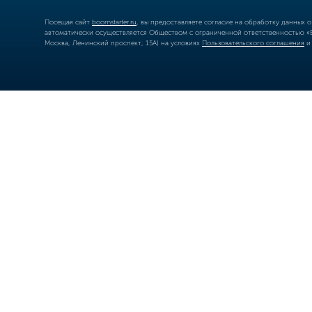
Посещая сайт
boomstarter.ru
, вы предоставляете согласие на обработку данных 
автоматически осуществляется Обществом с ограниченной ответственностью «Б
Москва, Ленинский проспект, 15А) на условиях
Пользовательского соглашения