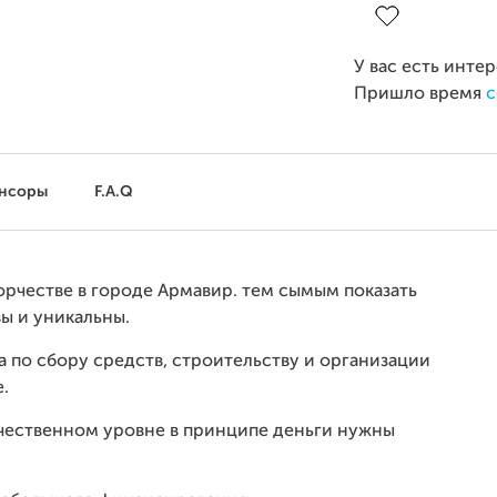
У вас есть инте
Пришло время
с
нсоры
F.A.Q
орчестве в городе Армавир. тем сымым показать
ы и уникальны.
а по сбору средств, строительству и организации
.
ачественном уровне в принципе деньги нужны