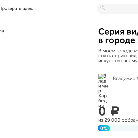
Проверить идею
Серия ви
в городе
В моем городе м
снять серию вид
искусство всему
Владимир 
0
a
из 29 000 собра
0%
Завершен 10 окт