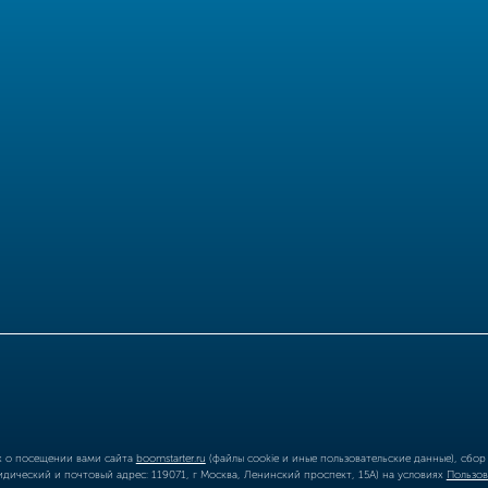
ых о посещении вами сайта
boomstarter.ru
(файлы cookie и иные пользовательские данные), сбо
ический и почтовый адрес: 119071, г Москва, Ленинский проспект, 15А) на условиях
Пользов