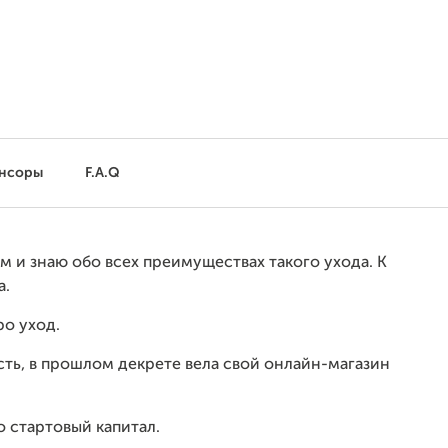
нсоры
F.A.Q
м и знаю обо всех преимуществах такого ухода. К
а.
ро уход.
сть, в прошлом декрете вела свой онлайн-магазин
о стартовый капитал.