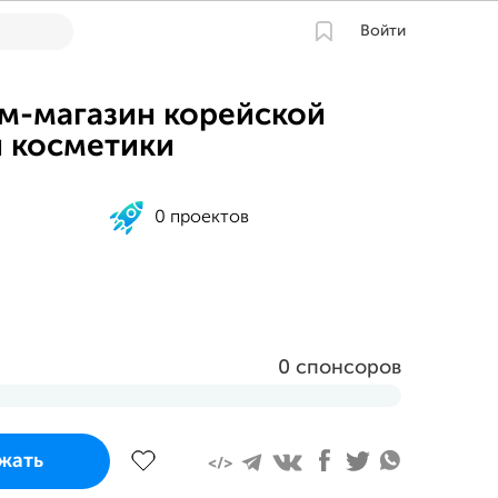
Войти
м-магазин корейской
 косметики
0 проектов
0 спонсоров
завершится
жать
2023 в 16:21 MSK