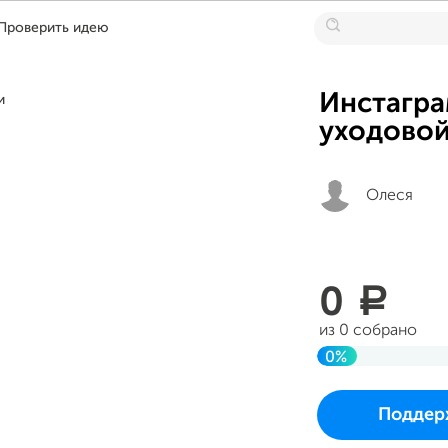
Проверить идею
Инстагра
уходовой
Олеся
0
a
из 0 собрано
0%
До цели
Проект начался и 
Поддер
в четверг 20 июля 