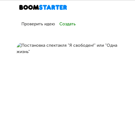
Проверить идею
Создать