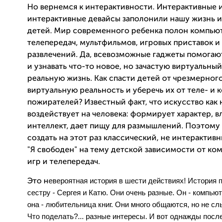
Но вернемся к интерактивности. Интерактивные 
интерактивные девайсы заполонили нашу жизнь и
детей.
Мир современного ребенка полон компьют
телепередач, мультфильмов, игровых приставок и
развлечений. Да, всевозможные гаджеты помогают
и узнавать что-то новое, но зачастую виртуальны
реальную жизнь. Как спасти детей от чрезмерног
виртуальную реальность и уберечь их от теле- и
пожирателей? Известный факт, что искусство как
воздействует на человека: формирует характер, в
интеллект, дает пищу для размышлений. Поэтом
создать на этот раз классический, не интерактив
"Я свободен" на тему детской зависимости от к
игр и телепередач.
евероятная история в шести действиях! История п
Это н
сестру - Сергея и Катю. Они очень разные. Он - компью
она - любительница книг. Они много общаются, но не сл
Что поделать?... разные интересы. И вот однажды посл