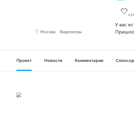
Заверш
У вас е
Москва
Видеоигры
Пришло
Проект
Новости
Комментарии
Спонсо