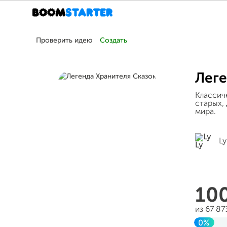
Проверить идею
Создать
Леге
Классич
старых,
мира.
Ly
10
из 67 8
0%