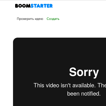
Проверить идею
Создать