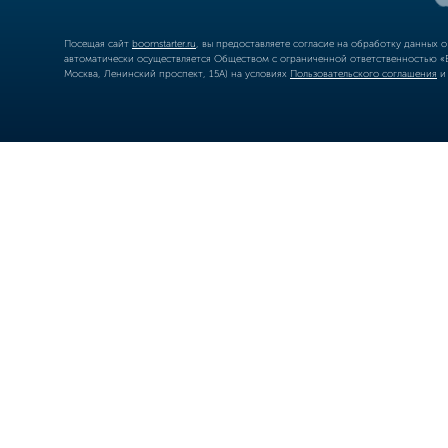
Посещая сайт
boomstarter.ru
, вы предоставляете согласие на обработку данных 
автоматически осуществляется Обществом с ограниченной ответственностью «Б
Москва, Ленинский проспект, 15А) на условиях
Пользовательского соглашения