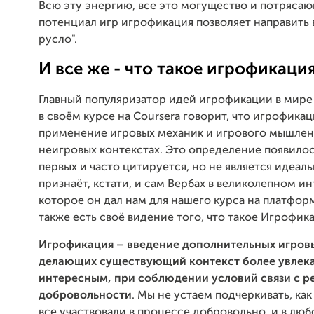
Всю эту энергию, все это могущество и потряса
потенциал игр игрофикация позволяет направить 
русло".
И все же - что такое игрофикаци
Главный популяризатор идей игрофикации в мире
в своём курсе на Coursera говорит, что игрофикац
применение игровых механик и игрового мышлен
неигровых контекстах. Это определение появило
первых и часто цитируется, но не является идеал
признаёт, кстати, и сам Вербах в великолепном и
которое он дал нам для нашего курса на платформе
также есть своё видение того, что такое Игрофик
Игрофикация – введение дополнительных игров
делающих существующий контекст более увлек
интересным, при соблюдении условий связи с р
добровольности
. Мы не устаем подчеркивать, как
все участвовали в процессе добровольно, и в лю