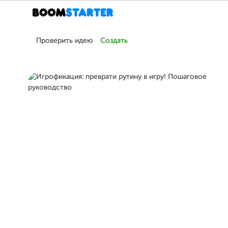
Проверить идею
Создать