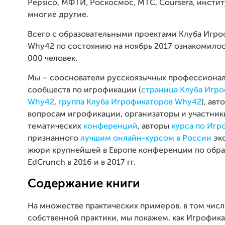
Pepsico, МФТИ, Роскосмос, МТС, Coursera, инстит
многие другие.
Всего с образовательными проектами Клуба Игр
Why42 по состоянию на ноябрь 2017 ознакомилос
000 человек.
Мы – сооснователи русскоязычных профессиона
сообществ по игрофикации (
страница Клуба Игр
Why42
,
группа Клуба Игрофикаторов Why42
), авт
вопросам игрофикации, организаторы и участник
тематических
конференций
, авторы
курса по Игр
признанного
лучшим онлайн-курсом в России
эк
жюри крупнейшей в Европе конференции по обр
EdCrunch в 2016 и в 2017 гг.
Содержание книги
На множестве практических примеров, в том числ
собственной практики, мы покажем, как Игрофик