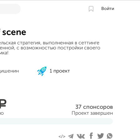
Войти
 scene
льская стратегия, выполненная в сеттинге
енной, с возможностью постройки своего
мка!
дишенин
1 проект
a
37 спонсоров
но
Проект завершен
ября 2013