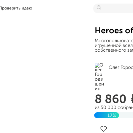
Проверить идею
Heroes of
Многопользовате
игрушечной всел
собственного за
Олег Горо
8 860
из 50 000 собра
17%
Завершен 29 но