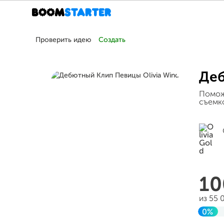
Проверить идею
Создать
Деб
Помож
съемко
1
из 55 
0%
Заве