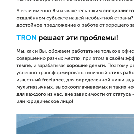
А если именно
Вы
и являетесь таким
специалист
отдалённом субъекте
нашей необъятной страны? 
достойное предложение о работе
от хорошего
з
TRON
решает эти проблемы!
Мы
, как и
В
ы,
обожаем работать
не только в офисе
совершенно разных местах, при этом
в своём эф
темпе,
и зарабатывая
хорошие деньги.
Поэтому р
успешно трансформировать типичный
стиль
раб
известный
freelance,
для
определенной ниши
зад
мультиязычных, высокооплачиваемых и таких н
для каждого из нас, вне зависимости от статуса 
или юридическое лицо!