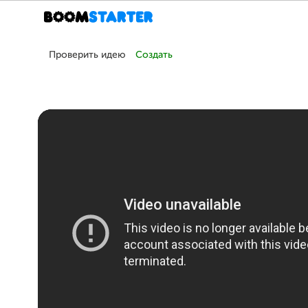
Проверить идею
Создать