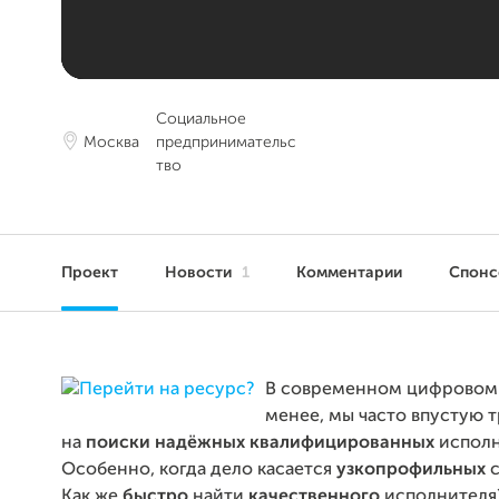
Социальное
Москва
предпринимательс
тво
Проект
Новости
1
Комментарии
Спон
В современном цифровом 
менее, мы часто впустую 
на
поиски
надёжных
квалифицированных
исполн
Особенно, когда дело касается
узкопрофильных
с
Как же
быстро
найти
качественного
исполнителя