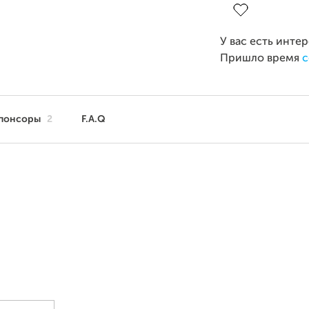
У вас есть инте
Пришло время
с
понсоры
2
F.A.Q