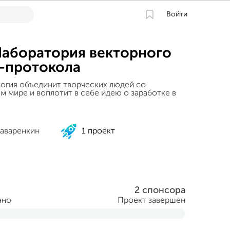
Войти
 Лаборатория векторного
-протокола
логия объединит творческих людей со
м мире и воплотит в себе идею о заработке в
аваренкин
1 проект
2 спонсора
ано
Проект завершен
еля 2015