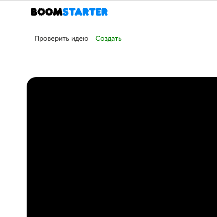
Проверить идею
Создать