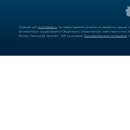
Посещая сайт
boomstarter.ru
, вы предоставляете согласие на обработку данных 
автоматически осуществляется Обществом с ограниченной ответственностью «Б
Москва, Ленинский проспект, 15А) на условиях
Пользовательского соглашения