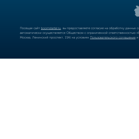
Посещая сайт
boomstarter.ru
, вы предоставляете согласие на обработку данных 
автоматически осуществляется Обществом с ограниченной ответственностью «Б
Москва, Ленинский проспект, 15А) на условиях
Пользовательского соглашения