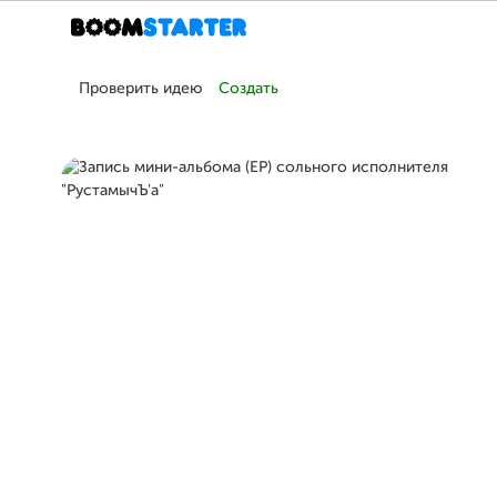
Проверить идею
Создать