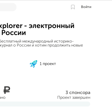
Войти
xplorer - электронный
 России
 бесплатный международный историко-
журнал о России и хотим продолжить новые
1 проект
0
a
3 спонсора
ано
Проект завершен
ня 2015