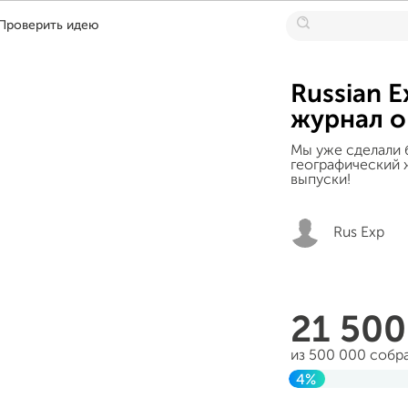
Проверить идею
Russian E
журнал о
Мы уже сделали
географический 
выпуски!
Rus Exp
21 50
из 500 000 собр
4%
Завершен 27 ию