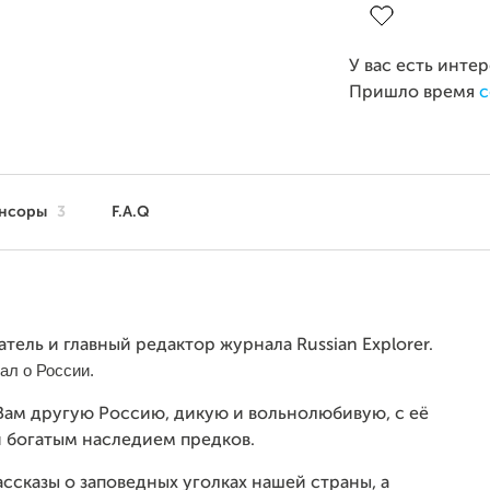
У вас есть инте
Пришло время
с
нсоры
3
F.A.Q
тель и главный редактор журнала Russian Explorer.
ал о России.
Вам другую Россию, дикую и вольнолюбивую, с её
и богатым наследием предков.
сказы о заповедных уголках нашей страны, а