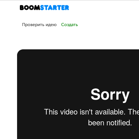
Проверить идею
Создать