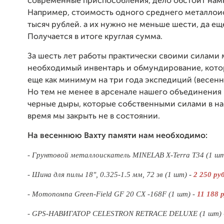
современные приспособления, дело обстоит нам
Например, стоимость одного среднего металлоис
тысяч рублей. а их нужно не меньше шести, да ещ
Получается в итоге круглая сумма.
За шесть лет работы практически своими силами
необходимый инвентарь и обмундирование, кото
еще как минимум на три года экспедиций (весенни
Но тем не менее в арсенале нашего объединения 
черные дыры, которые собственными силами в н
время мы закрыть не в состоянии.
На весеннюю Вахту памяти нам необходимо:
-
Грунтовой металлоискатель MINELAB X-Terra T34 (1 шт
- Шина для пилы 18", 0.325-1.5 мм, 72 зв (1 шт) -
2 250 руб
- Мотопомпа Green-Field GF 20 CX -168F (1 шт) -
11 188 р
- GPS-НАВИГАТОР CELESTRON RETRACE DELUXE (1 шт) 