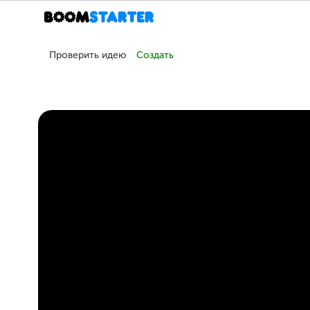
Проверить идею
Создать