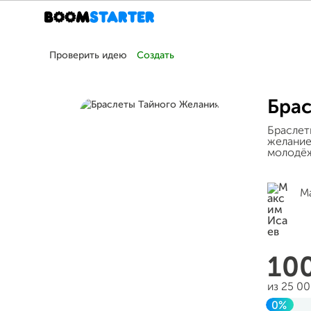
Проверить идею
Создать
Брас
Браслет
желание
молодёж
М
10
из 25 0
0%