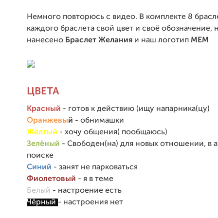
Немного повторюсь с видео. В комплекте 8 брасле
каждого браслета свой цвет и своё обозначение, 
нанесено
Браслет Желания
и наш логотип
МЕМ
ЦВЕТА
Красный
- готов к действию (ищу напарника(цу)
Оранжевы
й
- обнимашки
Жёлтый
- хочу общения( пообщаюсь)
Зелёный
- Свободен(на) для новых отношении, в 
поиске
Синий
- занят не парковаться
Фиолетовый
- я в теме
Белый
- настроение есть
Чёрный
- настроения нет