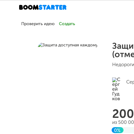
Проверить идею
Создать
Защи
(отм
Недороги
Сер
20
из 500 0
0%