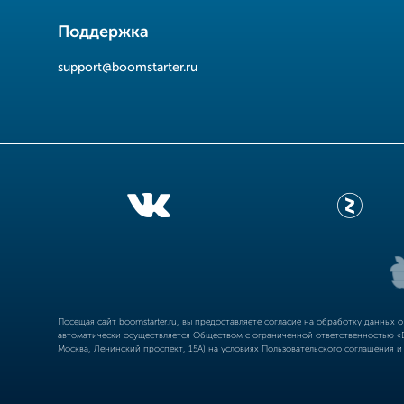
Поддержка
support@boomstarter.ru
Посещая сайт
boomstarter.ru
, вы предоставляете согласие на обработку данных 
автоматически осуществляется Обществом с ограниченной ответственностью «Б
Москва, Ленинский проспект, 15А) на условиях
Пользовательского соглашения