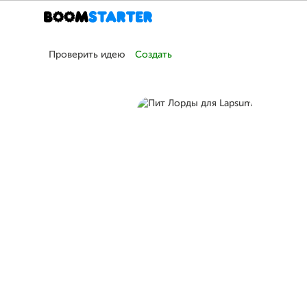
Проверить идею
Создать