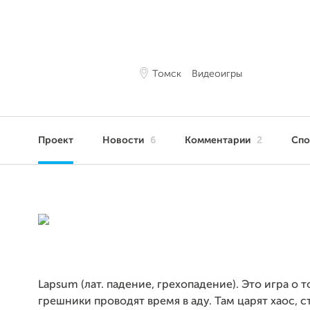
Томск
Видеоигры
Проект
Новости
6
Комментарии
2
Сп
Lapsum (лат. падение, грехопадение). Это игра о т
грешники проводят время в аду. Там царят хаос, с