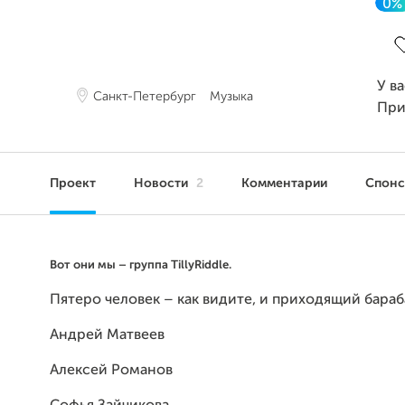
0%
З
У в
Санкт-Петербург
Музыка
При
Проект
Новости
2
Комментарии
Спон
Вот они мы – группа TillyRiddle.
Пятеро человек – как видите, и приходящий бара
Андрей Матвеев
Алексей Романов