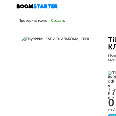
Проверить идею
Создать
Ti
К
Нуж
муз
из 