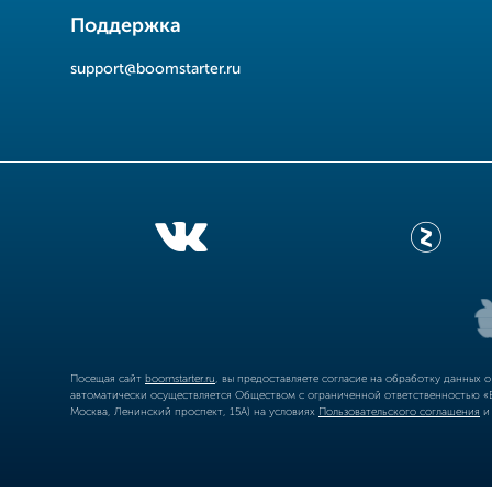
Поддержка
support@boomstarter.ru
Посещая сайт
boomstarter.ru
, вы предоставляете согласие на обработку данных 
автоматически осуществляется Обществом с ограниченной ответственностью «Б
Москва, Ленинский проспект, 15А) на условиях
Пользовательского соглашения