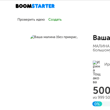
Проверить идею
Создать
Ваша
МАЛИНА о
большому
Ир
50
из 999 5
0%
Заверше