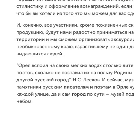
стилистику и оформление вознаграждений, если 
что бы вы хотели из того что мы можем для вас сд
И, конечно, все участники, кроме пожизненных с
продукцию, будут нами радостно приниматься н
территории и мы сможем организовать экскурси
необыкновенному краю, взрастившему не один д
выдающихся людей.
"Орел вспоил на своих мелких водах столько лит
поэтов, сколько не поставил их на пользу Родины
другой русский город". Н.С. Лесков. И сейчас, муз
памятники русским
писателям
и
поэтам
в
Орле
чу
каждой улице, да и сам
город
по сути – музей по
небом.