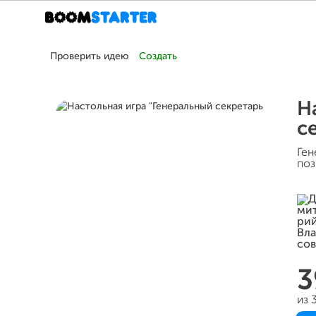
Проверить идею
Создать
Н
с
Ген
поз
3
из 