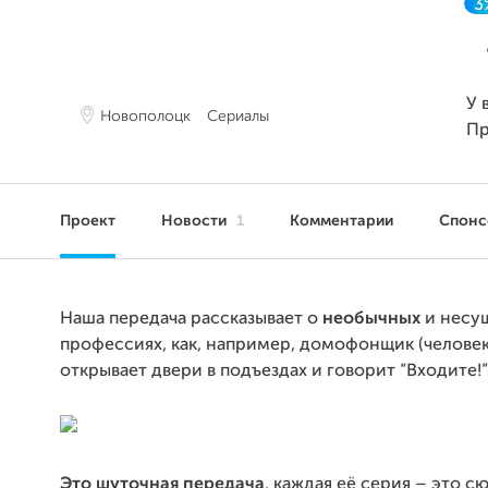
3
У 
Новополоцк
Сериалы
Пр
Проект
Новости
1
Комментарии
Спон
Наша передача рассказывает о
необычных
и несу
профессиях, как, например, домофонщик (челове
открывает двери в подъездах и говорит “Входите!”)
Это шуточная передача
, каждая её серия – это с