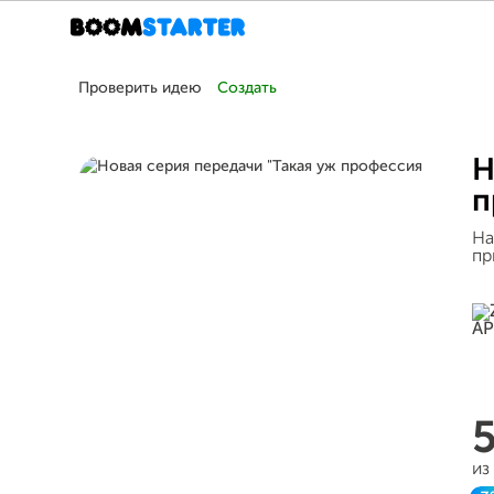
Проверить идею
Создать
Н
п
На
пр
из