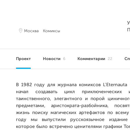
У
П
Москва
Комиксы
Проект
Новости
6
Комментарии
22
Сп
В 1982 году для журнала комиксов L'Eternauta
начал создавать цикл приключенческих 
таинственного, элегантного и порой циничног
предметами, аристократа-разбойника, посвя
жизнь поиску магических артефактов по всему 
году мы выпустили русскоязычное издание 
которое было встречено ценителями графики То