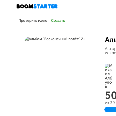
Проверить идею
Создать
Ал
Автор
искре
5
из 39
Зав