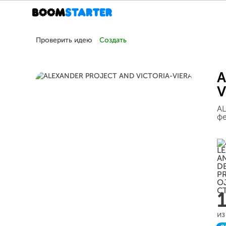
Проверить идею
Создать
A
V
AL
фе
из