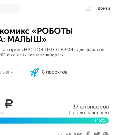
Войти
 комикс «РОБОТЫ
А: МАЛЫШ»
т авторов «НАСТОЯЩЕГО ГЕРОЯ» для фанатов
ИИ и гигантских мехакайдзю!
алызин
8 проектов
0
a
37 спонсоров
но
Проект завершен
118%
рта 2025