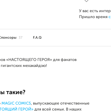
У вас есть инте
Пришло время
с
Спонсоры
37
F.A.Q
торов «НАСТОЯЩЕГО ГЕРОЯ» для фанатов
 гигантских мехакайдзю!
мы такие?
о
MAGIC COMICS
, выпускающее отечественные
ТОЯЩИЙ ГЕРОЙ»
для всей семьи. В наших