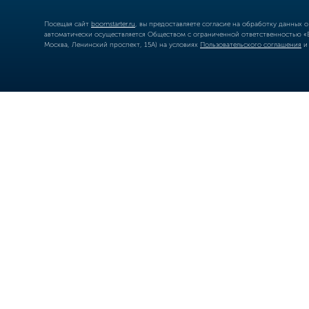
Посещая сайт
boomstarter.ru
, вы предоставляете согласие на обработку данных 
автоматически осуществляется Обществом с ограниченной ответственностью «Б
Москва, Ленинский проспект, 15А) на условиях
Пользовательского соглашения