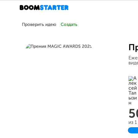
Проверить идею
Создать
П
Еже
вид
5
из 
З