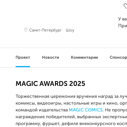
У в
При
Санкт-Петербург
Шоу
Проект
Новости
Комментарии
Спонсо
MAGIC AWARDS 2025
Торжественная церемония вручения наград за лу
комиксы, видеоигры, настольные игры и кино, ор
командой издательства
MAGIC COMICS
. Не пропу
награждение победителей, выбранных экспертны
программу, фуршет, дефиле внеконкурсного коспл