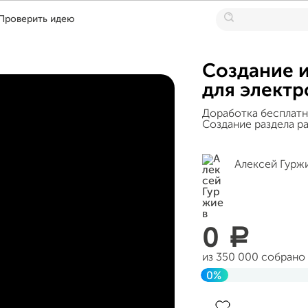
Проверить идею
Создание 
для элект
Доработка бесплатн
Создание раздела р
Алексей Гурж
0
a
из 350 000 собрано
0%
Завершен 23 август