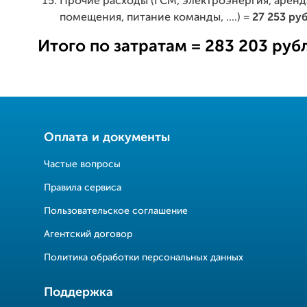
Прочие расходы (ГСМ, электроэнергия, аренд
помещения, питание команды, ....) =
27 253 ру
Итого по затратам = 283 203 руб
Оплата и документы
Частые вопросы
Правила сервиса
Пользовательское соглашение
Агентский договор
Политика обработки персональных данных
Поддержка