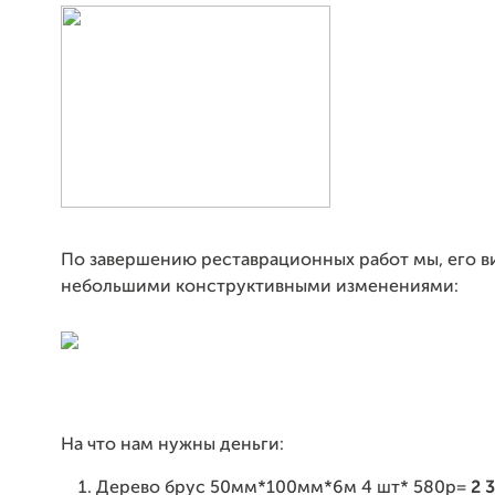
По завершению реставрационных работ мы, его ви
небольшими конструктивными изменениями:
На что нам нужны деньги:
Дерево брус 50мм*100мм*6м 4 шт* 580р=
2 