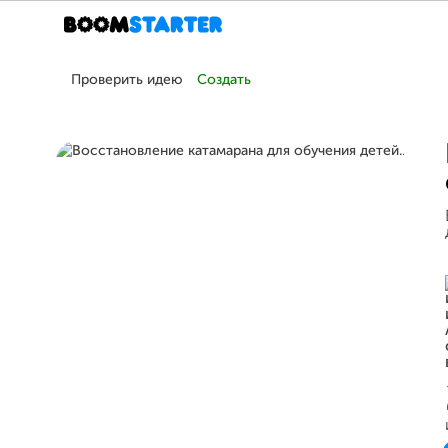
Проверить идею
Создать