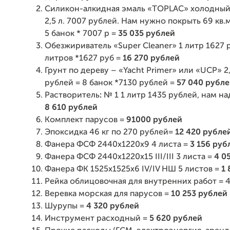
Силикон-алкидная эмаль «TOPLAC» холодный 
2,5 л. 7007 рублей. Нам нужно покрыть 69 кв.м
5 банок * 7007 р =
35 035 рублей
Обезжириватель «Super Cleaner» 1 литр 1627 р
литров *1627 руб =
16 270 рублей
Грунт по дереву – «Yacht Primer» или «UCP» 2,
рублей = 8 банок *7130 рублей =
57 040 рубл
Растворитель
:
№ 1 1 литр 1435 рублей, нам на
8 610 рублей
Комплект парусов =
91000 рублей
Эпоксидка 46 кг по 270 рублей=
12 420 рубле
Фанера ФСФ 2440х1220х9 4 листа =
3
156 руб
Фанера ФСФ 2440х1220х15 III/III 3 листа =
4 0
Фанера ФК 1525х1525х6 IV/IV НШ 5 листов =
1 
Рейка облицовочная для внутренних работ = 
Веревка морская для парусов =
10 253 рублей
Шурупы =
4 320 рублей
Инструмент расходный =
5 620 рублей