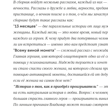
В сборник войдут несколько рассказов, каждый из них —
вечности. Рассказы о дружбе и любви, верности, преда
пристанище, о вечном поиске и о том, о чём мы зачасту
сборнике будут такие рассказы как:
—
две параллельные истории от лица му
"13 месяцев"
женщины. Каждый месяц —
это новое время, новый пе
каждого из героев. К чему придут два потерянных челов
ли им встретиться —
именно это вам предстоит узнат
—
сложный рассказ с неожидан
"Всему виной монета"
Главная героиня, имя которой олицетворяет одно из её 
помощи у психоаналитика. Надежда терзается и хочет
ни стало спасти своего жениха, на которого сделала пр
помощью антикварной монеты, доставшейся ей от деду
если её жениха на самом деле нет?
"История о том, как я приобрёл проигрыватель"
—
эт
на есть натуральная история о любви. Вопрос: к челове
б
о
льшая страсть главного героя — проигрыватель вини
По личным причинам Владимир может только смотрет