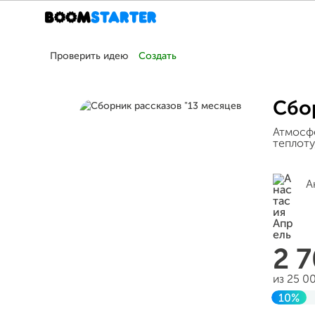
Проверить идею
Создать
Сбор
Атмосфе
теплоту
А
2 
из 25 0
10%
Завер