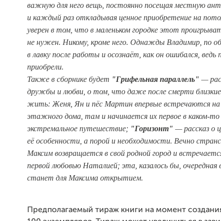
важную для него вещь, постоянно посещая местную ант
и каждый раз откладывая ценное приобретение на по
то
уверен в
том
, что в маленьком городке этот проигрыва
не нужен. Никому, кроме него. Однажды Владимир, по о
в лавку после работы и осознаёт, как он ошибался, ведь
приобрели.
Также в сборнике будет
"Грифельная параллель"
—
рас
дружбы и любви, о том, что даже после смерти близк
жить: Женя, Ян и пёс Мартин впервые встречаются на
этажного дома, там и начинается их первое в каком-то
экстремальное путешествие;
"Горизонт"
—
рассказ о ц
её особенности, а порой и необходимости. Вечно стра
Максим возвращается в свой родной город и встречается
первой любовью Наталией; эта, казалось бы, очередная 
станет для Максима открытием.
Предполагаемый тираж книги на момент создани