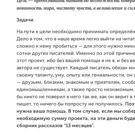
Цель — предоставить читателю возможность повери
невинность мира, чистоту чувств, в великолепие и сил
Задачи
На пути к цели необходимо принимать определён
Дело в том, что в наше время легко выйти на читат
сложно к нему пробиться — для этого нужно мино
сотни других писателей. Именно по этой причине
этот проект, ибо без вашей помощи я не я, и без в
автора не существует. Каждый писатель обязан м
своему таланту, уму, опыту или гениальности, он
— друзьям, близким, знакомым и приятелям, соо
единомышленникам, а также просто незнакомым 
бы никто не поверил в него так же, как он верит в 
пишет, то ничего бы попросту не получилось.
Поэ
нужна ваша помощь. В том случае, если мы соб
необходимую сумму проекта, на эти деньги буде
сборник рассказов "13 месяцев".