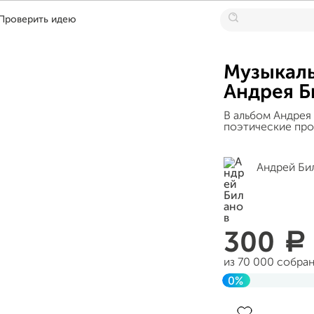
Проверить идею
Музыкаль
Андрея Б
В альбом Андрея 
поэтические про
Андрей Би
300
a
из 70 000 собра
0%
Завершен 10 ию