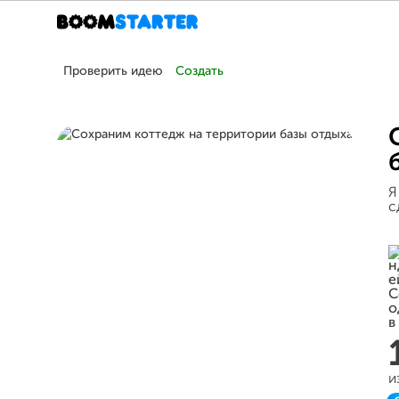
Проверить идею
Создать
Я
с
и