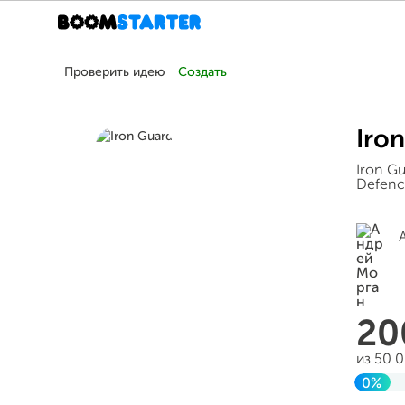
Проверить идею
Создать
Iro
Iron G
Defenc
2
из 50 
0%
Завер