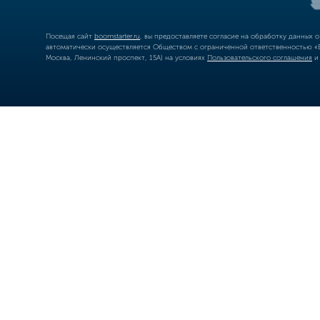
Посещая сайт
boomstarter.ru
, вы предоставляете согласие на обработку данных 
автоматически осуществляется Обществом с ограниченной ответственностью «Б
Москва, Ленинский проспект, 15А) на условиях
Пользовательского соглашения