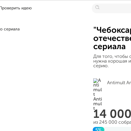
Проверить идею
"Чебокса
отечеств
сериала
Для того, чтобы
нужна хорошая и
серию.
Antimult A
14 00
из 245 000 собр
5%