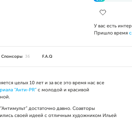
Завершен 17 ноя
У вас есть инте
Пришло время
с
Спонсоры
36
F.A.Q
ется целых 10 лет и за все это время нас все
риала “Анти-PR”
с молодой и красивой
иной.
 “Антимульт” достаточно давно. Соавторы
ились своей идеей с отличным художником Ильей