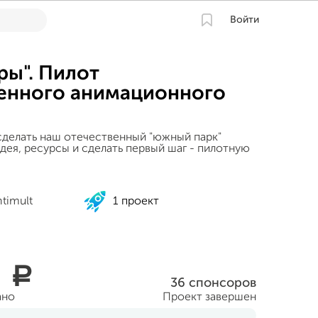
Войти
ры". Пилот
енного анимационного
 сделать наш отечественный "южный парк"
дея, ресурсы и сделать первый шаг - пилотную
ntimult
1 проект
0
a
36 спонсоров
ано
Проект завершен