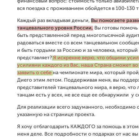
финансовый вопрос: стоимость только авиабилета -
вся поездка с проживанием обойдется в 100-130 т
Каждый раз вкладывая деньги,
Вы помогаете разв
танцевального уровня России,
Вы готовы помочь
быть представленной перед многотысяч
ной ауди
радоваться вместе со всем танцевальном сообщ
и быть гордыми за Россию и за человека, который
представляет?
Я искренне верю, что общими уси
усилиями каждого из Вас, наша Страна сможет во
заявить о себе
на чемпионате мира, который прой
Диего этим летом. Поддерживая меня, вы поддер
представителей танцевального мира, я верю, что 
танцам есть у всех, не все еще ее обнаружили у с
Для реализации всего задуманного, необходимо 
указанную на странице проекта.
Я хочу отблагодарить КАЖДОГО за помощь в этом
меня деле. Все подробности о подарках от нас в