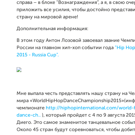
справа – в блоке "Вознаграждения”, а я, в свою оч
приложить все усилия, чтобы достойно представ
страну на мировой арене!
Дополнительная информация:
В этом году Антон Лозовой завоевал звание
Чемп
России на главном хип-хоп событии года
"Hip Hop
2015 - Russia Cup".
Мне выпала честь представлять нашу страну на Ч
мира «WorldHipHopDanceChampionship2015»(ин
чемпионате
http://hiphopinternational.com/world-
dance-ch..
), который пройдет с 4 по 9 августа 201
Диего. Это самое знаменитое танцевальное событ
Около 45 стран будут соревноваться, чтобы добит