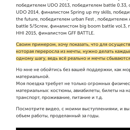
победителем UDO 2013, победителем battle 0.33,
UDO 2014, финалистом Spring up my skills, победи
the future, победителем urban Fest , победителе
battle 5/5crew, финалистом big boom battle vol.3
HHI 2015, финалистом GFF BATTLE.
Своим примером, хочу показать, что для осущест
которая переросла из мечты, нужно делать кажды
одному шагу, ведь всё реально и мечты сбываются
Но мне не обойтись без вашей поддержки, как мор
материальной.
Моя поездка требует не только огромных физическ
материальных: костюмы, авиабилеты, билеты на 
транспорт, проживание, питание и т.д.
Посмотрите видео, с моими выступлениями, и вы
объем работы, проделанный за годы.