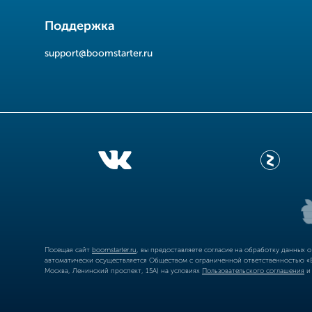
Поддержка
support@boomstarter.ru
Посещая сайт
boomstarter.ru
, вы предоставляете согласие на обработку данных 
автоматически осуществляется Обществом с ограниченной ответственностью «Б
Москва, Ленинский проспект, 15А) на условиях
Пользовательского соглашения