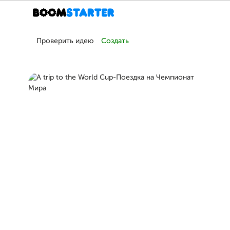
Проверить идею
Создать