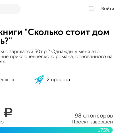
Войти
книги "Сколько стоит дом
ь?"
м с зарплатой 30т.р.? Однажды у меня это
ание приключенческого романа, основанного на
ях.
ешков
2 проекта
2
a
98 спонсоров
но
Проект завершен
175%
абря 2014