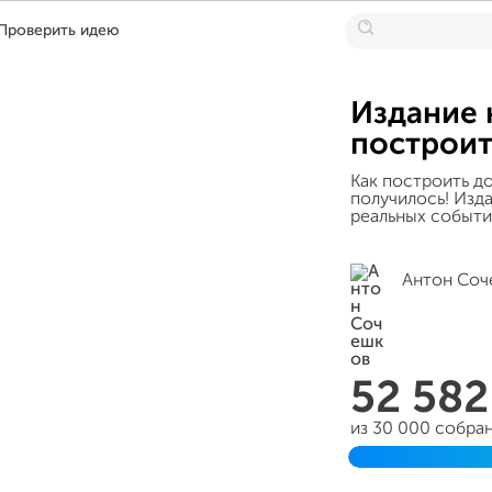
Проверить идею
Издание 
построит
Как построить до
получилось! Изд
реальных событи
Антон Соч
52 58
из 30 000 собра
Завершен 01 дек