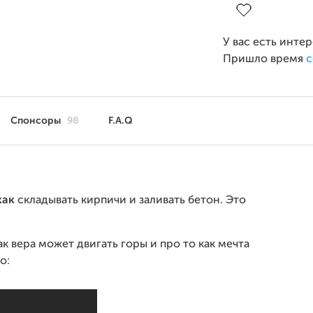
У вас есть инте
Пришло время
с
Спонсоры
98
F.A.Q
как
складывать кирпичи и заливать бетон. Это
к вера может двигать горы и про то как мечта
о: