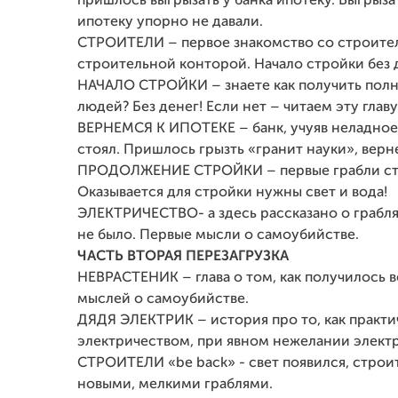
пришлось выгрызать у банка ипотеку. Выгрыза
ипотеку упорно не давали.
СТРОИТЕЛИ – первое знакомство со строите
строительной конторой. Начало стройки без д
НАЧАЛО СТРОЙКИ – знаете как получить пол
людей? Без денег! Если нет – читаем эту главу
ВЕРНЕМСЯ К ИПОТЕКЕ – банк, учуяв неладное, 
стоял. Пришлось грызть «гранит науки», верне
ПРОДОЛЖЕНИЕ СТРОЙКИ – первые грабли стр
Оказывается для стройки нужны свет и вода!
ЭЛЕКТРИЧЕСТВО- а здесь рассказано о грабля
не было. Первые мысли о самоубийстве.
ЧАСТЬ ВТОРАЯ ПЕРЕЗАГРУЗКА
НЕВРАСТЕНИК – глава о том, как получилось 
мыслей о самоубийстве.
ДЯДЯ ЭЛЕКТРИК – история про то, как практи
электричеством, при явном нежелании электр
СТРОИТЕЛИ «be back» - свет появился, строит
новыми, мелкими граблями.