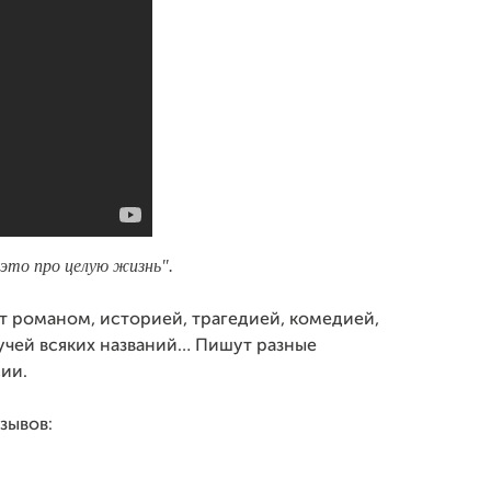
 это про целую жизнь".
т романом, историей, трагедией, комедией,
учей всяких названий… Пишут разные
ии.
зывов: