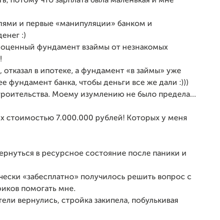
ть, потому что зарплата была маленькая и мне
лями и первые «манипуляции» банком и
енег :)
ноценный фундамент взаймы от незнакомых
!
отказал в ипотеке, а фундамент «в займы» уже
е фундамент банка, чтобы деньги все же дали :)))
оительства. Моему изумлению не было предела…
х стоимостью 7.000.000 рублей! Которых у меня
вернуться в ресурсное состояние после паники и
чески «забесплатно» получилось решить вопрос с
иков помогать мне.
ели вернулись, стройка закипела, побулькивая