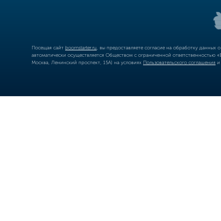
Посещая сайт
boomstarter.ru
, вы предоставляете согласие на обработку данных 
автоматически осуществляется Обществом с ограниченной ответственностью «Б
Москва, Ленинский проспект, 15А) на условиях
Пользовательского соглашения