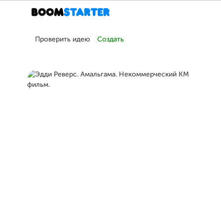
Проверить идею
Создать