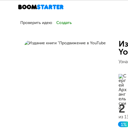
Проверить идею
Создать
Из
Yo
Узна
2
из 1
1%