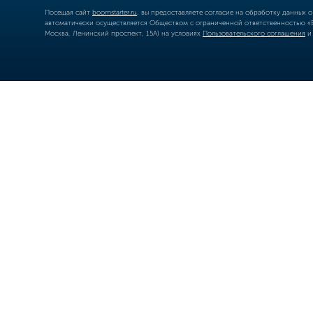
Посещая сайт
boomstarter.ru
, вы предоставляете согласие на обработку данных 
автоматически осуществляется Обществом с ограниченной ответственностью «Б
Москва, Ленинский проспект, 15А) на условиях
Пользовательского соглашения