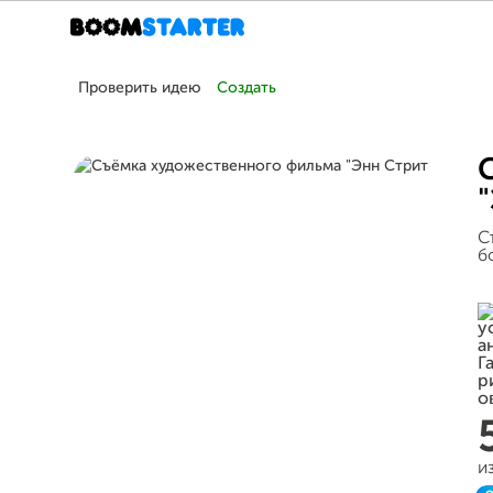
Проверить идею
Создать
С
б
и