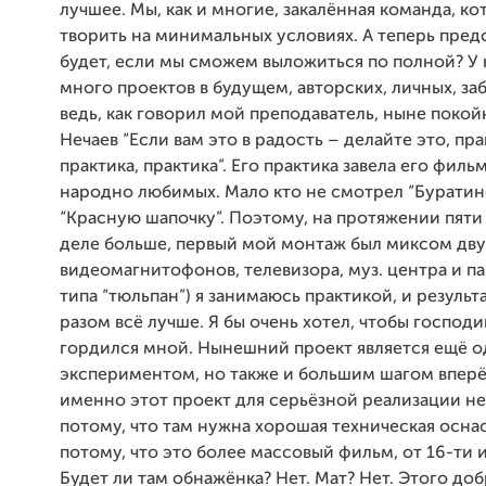
лучшее. Мы, как и многие, закалённая команда, к
творить на минимальных условиях. А теперь предс
будет, если мы сможем выложиться по полной? У 
много проектов в будущем, авторских, личных, за
ведь, как говорил мой преподаватель, ныне поко
Нечаев “Если вам это в радость – делайте это, пра
практика, практика”. Его практика завела его филь
народно любимых. Мало кто не смотрел “Буратин
“Красную шапочку”. Поэтому, на протяжении пяти
деле больше, первый мой монтаж был миксом дву
видеомагнитофонов, телевизора, муз. центра и п
типа “тюльпан”) я занимаюсь практикой, и резуль
разом всё лучше. Я бы очень хотел, чтобы господ
гордился мной. Нынешний проект является ещё 
экспериментом, но также и большим шагом вперё
именно этот проект для серьёзной реализации не
потому, что там нужна хорошая техническая оснас
потому, что это более массовый фильм, от 16-ти 
Будет ли там обнажёнка? Нет. Мат? Нет. Этого доб