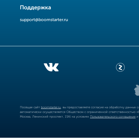
Поддержка
support@boomstarter.ru
Посещая сайт
boomstarter.ru
, вы предоставляете согласие на обработку данных 
автоматически осуществляется Обществом с ограниченной ответственностью «Б
Москва, Ленинский проспект, 15А) на условиях
Пользовательского соглашения