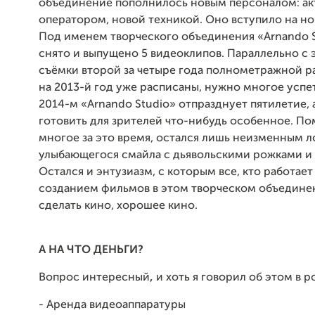
объединение пополнилось новым персоналом: ак
оператором, новой техникой. Оно вступило на но
Под именем творческого объединения «Arnando S
снято и выпущено 5 видеоклипов. Параллельно с 
съёмки второй за четыре года полнометражной р
на 2013-й год уже расписаны, нужно многое успет
2014-м «Arnando Studio» отпразднует пятилетие, а
готовить для зрителей что-нибудь особенное. П
многое за это время, остался лишь неизменным л
улыбающегося смайла с дьявольскими рожками и 
Остался и энтузиазм, с которым все, кто работает
созданием фильмов в этом творческом объедине
сделать кино, хорошее кино.
А НА ЧТО ДЕНЬГИ?
Вопрос интересный
,
и хоть я говорил
об этом в р
- Аренда видеоаппаратуры