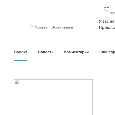
Заверш
У вас е
Москва
Экранизация
Пришло
Проект
Новости
Комментарии
Спонсо