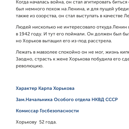
Когда началась война, он стал агитировать биться
был немного похож на Ленина, и для пущей убеди
также из озорства, он стал выступать в качестве Л
Людей нисколько не интересовало откуда Ленин 
в 1942 году. И тут его поймали. Он должен был бы
но Хорьков вытащил его из-под расстрела.
Лежать в мавзолее спокойно он не мог, жизнь кипе
Заодно, страсть к жене Хорькова побудила его сд
революцию.
Характер Карпа Хорькова
Зам.Начальника
Особого
о
тдела Н
КВД
СCC
Р
К
омиссар Госбезопасности
Хорькову 52 года.