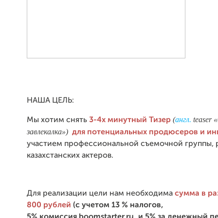
НАША ЦЕЛЬ:
(
англ.
teaser 
Мы хотим снять
3-4х минутный Тизер
завлекалка»)
для потенциальных продюсеров и ин
участием профессиональной съемочной группы, 
казахстанских актеров.
Для реализации цели нам необходима
сумма в ра
800 рублей
(с учетом 13 % налогов,
5% комиссия boomstarter.ru, и 5% за денежный п