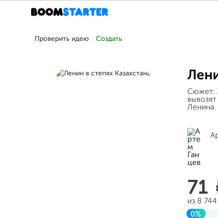
Проверить идею
Создать
Лени
Сюжет: 
вывозят
Ленина.
А
71
из 8 74
0%