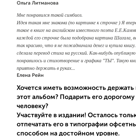
Ольга Литманова
Мне понравился такой симбиоз.
Идея такая мне знакома (по картинке к строчке )
Я впер
такое в книге на английском известного поэта Е.Е.Камм
каждой его строчке была подобрана картина Шагала,
в
так красиво, что я не пожадничала денег и купила книгу
сделала перевод стиха на русский. Как-нибудь опубликую 
понравилось и стихотворение и графика "ТЫ".
Такую кн
приятно держать в руках...
Елена Рейн
Хочется иметь возможность держать 
этот альбом? Подарить его дорогому
человеку?
Участвуйте в издании! Осталось толь
отпечатать его в типографии офсетн
способом на достойном уровне.