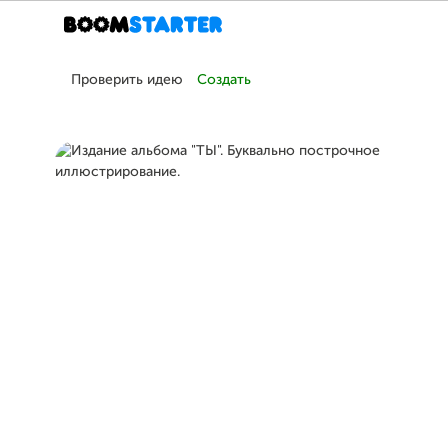
Проверить идею
Создать