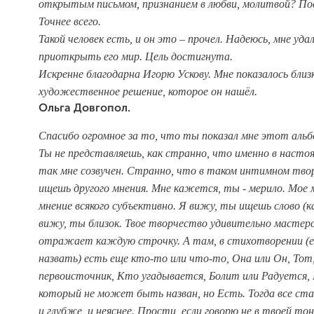
открытым письмом, признанием в любви, молитвой? П
Точнее всего.
Такой человек есть, и он это – прочел. Надеюсь, мне уда
приоткрыть его мир. Цель достигнута.
Искренне благодарна Игорю Ускову. Мне показалось близ
художественное решение, которое он нашёл.
Ольга Довгопол.
Спасибо огромное за то, что ты показал мне этот альб
Ты не представляешь, как странно, что именно в насто
так мне созвучен. Странно, что в таком интимном тв
ищешь другого мнения. Мне кажется, ты - мерило. Мое м
мнение всякого субъективно. Я вижу, ты ищешь слово (как
вижу, ты близок. Твое творчество удивительно мастер
отражает каждую строчку. А там, в стихотворении (
назвать) есть еще кто-то или что-то, Она или Он, Тот
первоисточник, Кто угадывается, Болит или Радуется,
который не может быть назван, но Есть.
Тогда все ст
и глубже, и неяснее. Прости, если говорю не в твоей тон