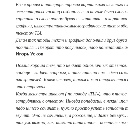
Его я прочел и интерпретировал картинками из этого с
элементарных частиц создано всё...
в начале было слово.
картинка о слове,
потом буква из картинки... и картинки
графики, иллюстративно-смыслографические листы вдо
текcтом ТЫ.
Делал так чтобы текст и графика дополнили друг друга
подчиняя...
Говорят что получилось, надо напечатать 
Игорь Усков.
Поэзия хороша тем, что не даёт однозначных ответов.
вообще – задаёт вопросы, а отвечать на них – дело са
или зрителей. Каков человек, таким и мир открывается 
этих строчках.
Когда меня спрашивают ( по поводу «ТЫ»), что я такое 
затрудняюсь с ответом. Иногда попадаешь в некий «пот
надо ничего сочинять, нужно просто успеть записать т
звучит. Это не сочинение, а рождение, и даже без мук
так уж важно, как назвать написанное – поэтическим э