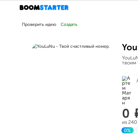
Проверить идею
Создать
You
YouLuN
твоим 
0
из 240
0%
Заве