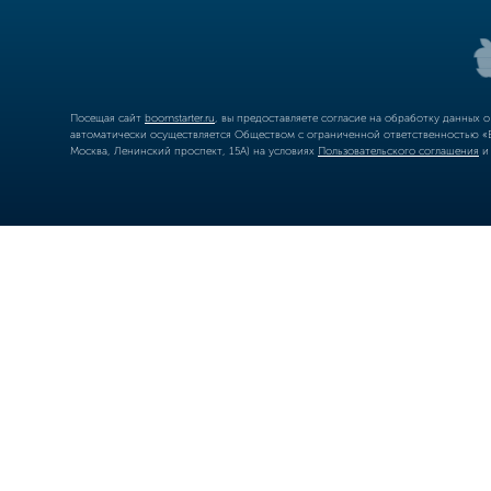
Посещая сайт
boomstarter.ru
, вы предоставляете согласие на обработку данных 
автоматически осуществляется Обществом с ограниченной ответственностью «Б
Москва, Ленинский проспект, 15А) на условиях
Пользовательского соглашения