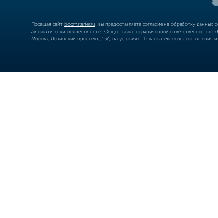
Посещая сайт
boomstarter.ru
, вы предоставляете согласие на обработку данных 
автоматически осуществляется Обществом с ограниченной ответственностью «Б
Москва, Ленинский проспект, 15А) на условиях
Пользовательского соглашения