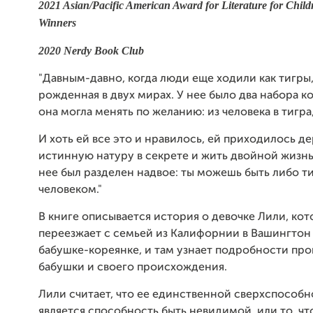
2021 Asian/Pacific American Award for Literature for Childr
Winners
2020 Nerdy Book Club
"Давным-давно, когда люди еще ходили как тигры,
рожденная в двух мирах. У нее было два набора к
она могла менять по желанию: из человека в тигра,
И хоть ей все это и нравилось, ей приходилось д
истинную натуру в секрете и жить двойной жизн
нее был разделен надвое: ты можешь быть либо т
человеком."
В книге описывается история о девочке Лили, кот
переезжает с семьей из Калифорнии в Вашингтон 
бабушке-кореянке, и там узнает подробности пр
бабушки и своего происхождения.
Лили считает, что ее единственной сверхспособ
является способность быть невидимой, или то, чт