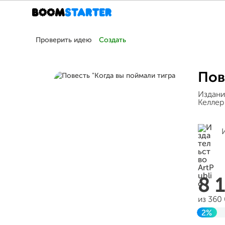
Проверить идею
Создать
Пов
Издани
Келлер
8 
из 360
2%
Завер