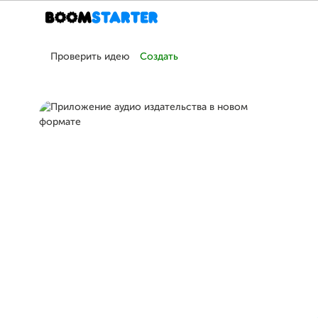
Проверить идею
Создать