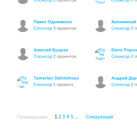
спонсор 2
проектов
спонсор 1
п
Павел Одокиенко
Анонимный 
спонсор 3
проектов
спонсор 2
п
Алексей Бушуев
Elena Popo
спонсор 2
проектов
спонсор 2
п
Tamerlan Dzhidzhoev
Андрей Дер
спонсор 1
проекта
спонсор 2
п
Предыдущая
1
2
3
4
5
...
Следующая