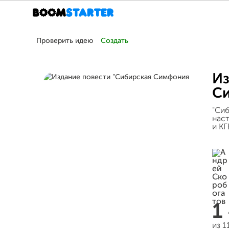
Проверить идею
Создать
Из
С
"Си
нас
и КГ
1
из 1