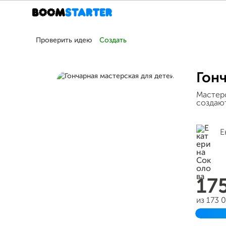
Проверить идею
Создать
Гон
Мастерс
создаю
Е
17
из 173 
Завер